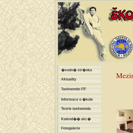
�vodn� str�nka
Mezi
Aktuality
Taekwondo ITF
Informace o �kole
Teorie taekwonda
Kalend�� akc�
Fotogalerie