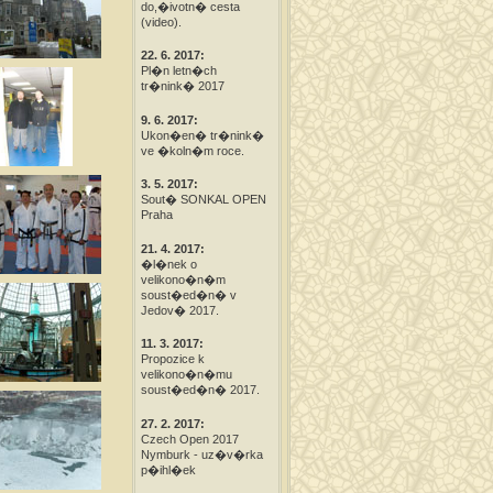
do,�ivotn� cesta
(video).
22. 6. 2017:
Pl�n letn�ch
tr�nink� 2017
9. 6. 2017:
Ukon�en� tr�nink�
ve �koln�m roce.
3. 5. 2017:
Sout� SONKAL OPEN
Praha
21. 4. 2017:
�l�nek o
velikono�n�m
soust�ed�n� v
Jedov� 2017.
11. 3. 2017:
Propozice k
velikono�n�mu
soust�ed�n� 2017.
27. 2. 2017:
Czech Open 2017
Nymburk - uz�v�rka
p�ihl�ek