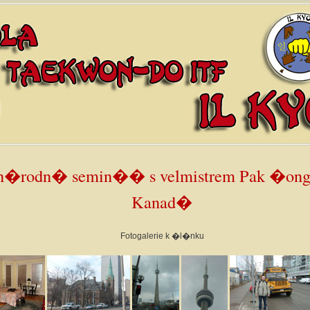
n�rodn� semin�� s velmistrem Pak �ong
Kanad�
Fotogalerie k �l�nku