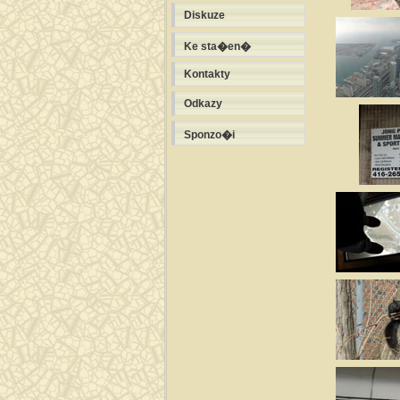
Diskuze
Ke sta�en�
Kontakty
Odkazy
Sponzo�i