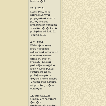
beze zm�n!
23. 9. 2015:
Na str�nky jsme
p�idali svazov�
propaga�n� video a
pozv�nku plus
propozice na tradi�n�
soust�ed�n�, kter�
prob�hne od 9. do 11.
��jna 2015.
4. 11. 2014:
Webov� str�nky
pro�ly drobnou
aktualizac� obsahu. Je
upraven� seznam
u�itel�, �len�,
kontakty, �koln�,
p�idali jsme n�jak�
fotky k lidem. Pokud
zjist�te jak�koliv
probl�m nap�. s
��slem telefonu nebo
�patn� mail, napi�te
mi, pros�m, a j� to
oprav�m.
16. dubna 2014:
Omlouv�m se v�em
�len�m i
p��znivc�m na��