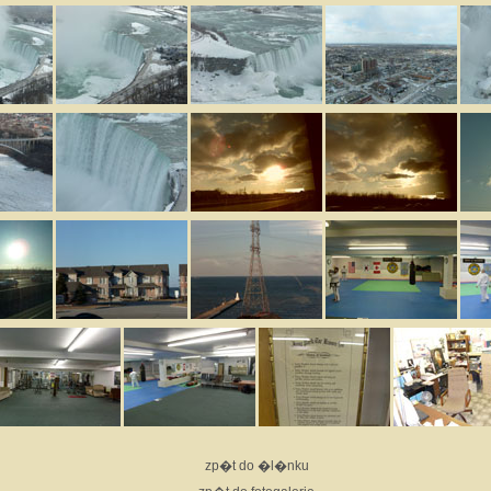
zp�t do �l�nku