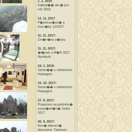
1. 1. 2018
Kalend�� akc� pro
rok 2018.
12. 11. 2017
P�ezkou�en� a
zkou�ky 12/2017
11. 11. 2017:
Zm�n�ny p�sky.
11. 11. 2017:
�l�nek o M�R 2017
Nymburk.
24. 1. 2018:
Semin�� s velmistrem
Hwangem.
15. 10. 2017:
Semin�� s velmistrem
Hwangem.
27. 9. 2017:
Propozice na podzimn�
soust�ed�n� Jedov
2017.
26. 9. 2017:
Nov� televizn�
dokument: Taekwon-