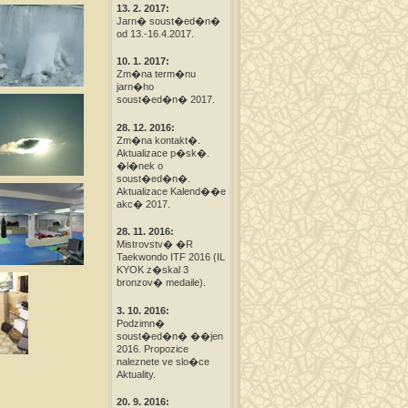
13. 2. 2017:
Jarn� soust�ed�n�
od 13.-16.4.2017.
10. 1. 2017:
Zm�na term�nu
jarn�ho
soust�ed�n� 2017.
28. 12. 2016:
Zm�na kontakt�.
Aktualizace p�sk�.
�l�nek o
soust�ed�n�.
Aktualizace Kalend��e
akc� 2017.
28. 11. 2016:
Mistrovstv� �R
Taekwondo ITF 2016 (IL
KYOK z�skal 3
bronzov� medaile).
3. 10. 2016:
Podzimn�
soust�ed�n� ��jen
2016. Propozice
naleznete ve slo�ce
Aktuality.
20. 9. 2016: