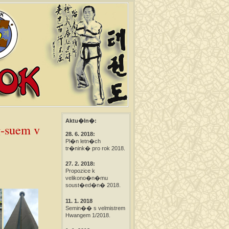
Aktu�ln�:
-suem v
28. 6. 2018:
Pl�n letn�ch
tr�nink� pro rok 2018.
27. 2. 2018:
Propozice k
velikono�n�mu
soust�ed�n� 2018.
11. 1. 2018
Semin�� s velmistrem
Hwangem 1/2018.