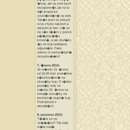
�koly, ale na smrt bych
nezapomn�l, jak na to
d�t propozice
soust�ed�n� na web.
Tak�e jsem se pokusil
svou chybu napravit a
dal jsem je tam. U� se
na v�s t��m z pozice
p��prav��e
krmen�, a tak douf�m,
�e mi moji nedbalost
odpust�te. Palec
nahoru si samoz�ejm�
nezaslou��m!
7. �nora 2014:
Ve st�edu 19. �nora
od 16:00 hod. prob�hne
p�ezkou�en� na
zkou�ky kup, O t�den
pozd�ji, tedy ve
st�edu 26. �nora se
konaj� zkou�ky na
technick� stupn� kup.
Podrobnosti v
aktualit�ch.
8. prosince 2013:
T��te se na
Je���ka? Tak tady
m�te mal�