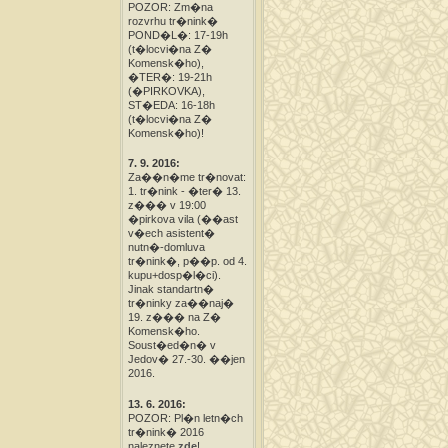
POZOR: Zm�na
rozvrhu tr�nink�
POND�L�: 17-19h
(t�locvi�na Z�
Komensk�ho),
�TER�: 19-21h
(�PIRKOVKA),
ST�EDA: 16-18h
(t�locvi�na Z�
Komensk�ho)!
7. 9. 2016:
Za��n�me tr�novat:
1. tr�nink - �ter� 13.
z��� v 19:00
�pirkova vila (��ast
v�ech asistent�
nutn�-domluva
tr�nink�, p��p. od 4.
kupu+dosp�l�ci).
Jinak standartn�
tr�ninky za��naj�
19. z��� na Z�
Komensk�ho.
Soust�ed�n� v
Jedov� 27.-30. ��jen
2016.
13. 6. 2016:
POZOR: Pl�n letn�ch
tr�nink� 2016
naleznete
zde
!