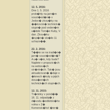
12. 5. 2016:
Dne 1. 5. 2016
prob�hly na jarn�m
soust�ed�n� v
Jedov� zkou�ky na
��kovsk� technick�
stupn� pod veden�m
u�itele Tom�e Kuby, V.
dan. Zkou�ku
�sp�n� slo�ilo 11
uchaze��.
22. 2. 2016:
T��te se na tradi�n�
jarn� soust�ed�n�?
A u� v�te, kdy bude?
Najdete v propozic�ch
na webov�ch
str�nk�ch. Tak� jsou
aktualizovan� �daje o
�lenech �koly a jejich
dosa�en�ch
technick�ch stupn�ch.
12. 11. 2015:
Tr�ninky v pond�l�
16. 11. odpadaj� z
d�vodu �editelsk�ho
volna v Z�
Komensk�ho! �ter�