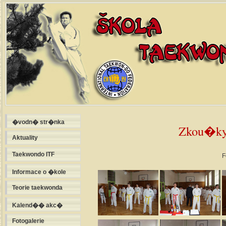
�vodn� str�nka
Zkou�ky 
Aktuality
Taekwondo ITF
F
Informace o �kole
Teorie taekwonda
Kalend�� akc�
Fotogalerie