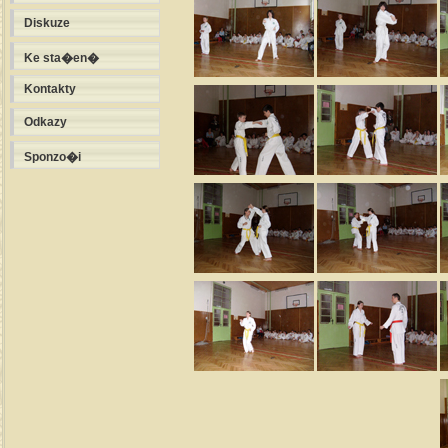
Diskuze
Ke sta�en�
Kontakty
Odkazy
Sponzo�i