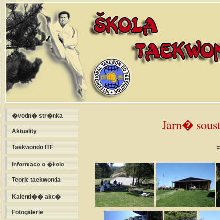
�vodn� str�nka
Jarn� sou
Aktuality
Taekwondo ITF
F
Informace o �kole
Teorie taekwonda
Kalend�� akc�
Fotogalerie