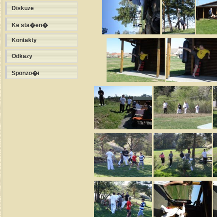
Diskuze
Ke sta�en�
Kontakty
Odkazy
Sponzo�i